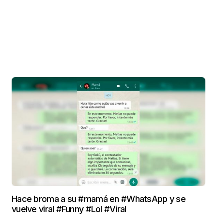
Hace broma a su #mamá en #WhatsApp y se
vuelve viral #Funny #Lol #Viral