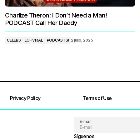
Charlize Theron: I Don’t Need a Man!
PODCAST Call Her Daddy
CELEBS
LO+VIRAL
PODCASTS!
2 julio, 2025
Privacy Policy
Terms of Use
E-mail
Síguenos