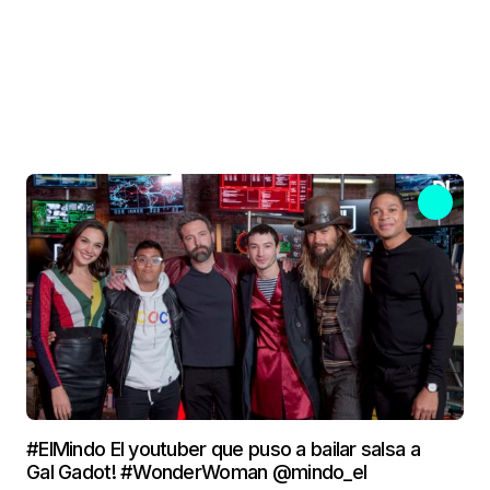
#ElMindo El youtuber que puso a bailar salsa a
Gal Gadot! #WonderWoman @mindo_el