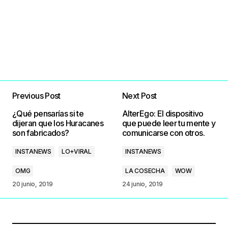
Previous Post
Next Post
¿Qué pensarías si te
AlterEgo: El dispositivo
dijeran que los Huracanes
que puede leer tu mente y
son fabricados?
comunicarse con otros.
INSTANEWS
LO+VIRAL
INSTANEWS
OMG
LA COSECHA
WOW
20 junio, 2019
24 junio, 2019