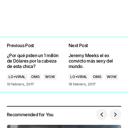
Previous Post
Next Post
¿Por qué piden un 1 millón
Jeremy Meeks el ex
de Dólares por la cabeza
convicto más sexy del
de esta chica?
mundo.
LO+VIRAL
OMG
WOW
LO+VIRAL
OMG
WOW
10 febrero, 2017
16 febrero, 2017
Recommended for You