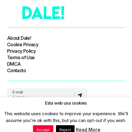
About Dale!
Cookie Privacy
Privacy Policy
Terms of Use
DMCA
Contacto
E-mail
Esta web usa cookies
Síguenos
This website uses cookies to improve your experience. We'll
assume you're ok with this, but you can opt-out if you wish.
Read More
Accept
Reject
© Dale! All Rights Reserved