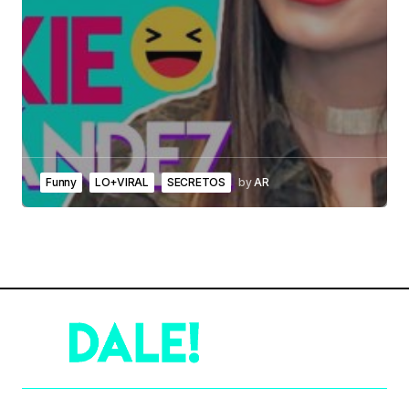
Funny
LO+VIRAL
SECRETOS
by
AR