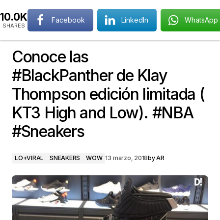
10.0K
Facebook
LinkedIn
WhatsApp
SHARES
Conoce las
#BlackPanther de Klay
Thompson edición limitada (
KT3 High and Low). #NBA
#Sneakers
LO+VIRAL
SNEAKERS
WOW
13 marzo, 2018
by
AR