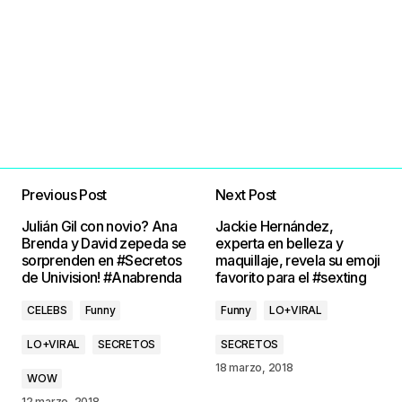
Previous Post
Next Post
Julián Gil con novio? Ana
Jackie Hernández,
Brenda y David zepeda se
experta en belleza y
sorprenden en #Secretos
maquillaje, revela su emoji
de Univision! #Anabrenda
favorito para el #sexting
CELEBS
Funny
Funny
LO+VIRAL
LO+VIRAL
SECRETOS
SECRETOS
18 marzo, 2018
WOW
12 marzo, 2018