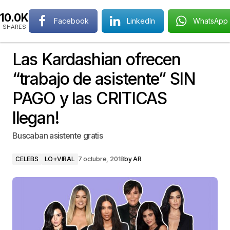
10.0K
Facebook
LinkedIn
WhatsApp
SHARES
Las Kardashian ofrecen
“trabajo de asistente” SIN
PAGO y las CRITICAS
llegan!
Buscaban asistente gratis
CELEBS
LO+VIRAL
7 octubre, 2018
by
AR