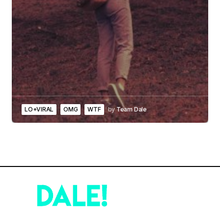
LO+VIRAL
OMG
WTF
by
Team Dale