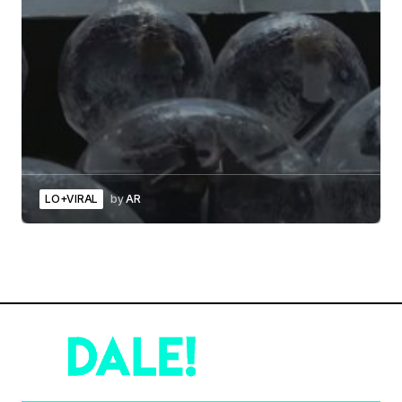
LO+VIRAL
by
AR