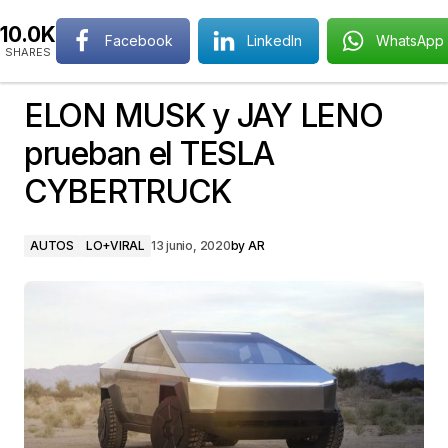
10.0K
Facebook
LinkedIn
WhatsApp
SHARES
ELON MUSK y JAY LENO
prueban el TESLA
CYBERTRUCK
AUTOS
LO+VIRAL
13 junio, 2020
by
AR