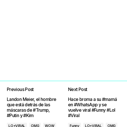
Previous Post
Next Post
Landon Meier, el hombre
Hace broma a su #mamá
que está detrás de las
en #WhatsApp y se
máscaras de #Trump,
vuelve viral #Funny #Lol
#Putin y #Kim
#Viral
LO+VIRAL
OMG
WOW
Funny
LO+VIRAL
OMG