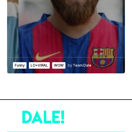
Funny
LO+VIRAL
WOW
by
Team Dale