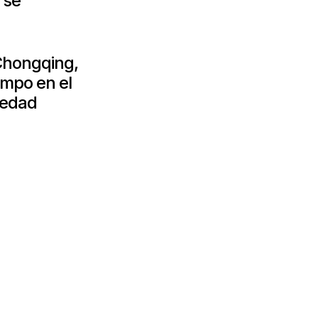
rse
Chongqing,
empo en el
medad