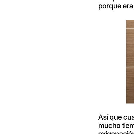
porque era
Así que cu
mucho tiemp
oxigenación