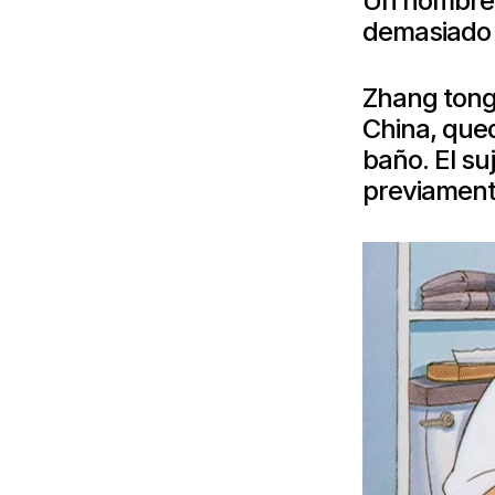
Un hombre 
demasiado 
Zhang tong
China, que
baño. El su
previament