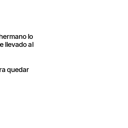
 hermano lo
 llevado al
ara quedar