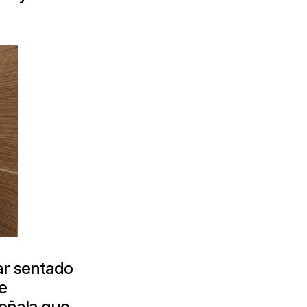
ar sentado
e
señala que