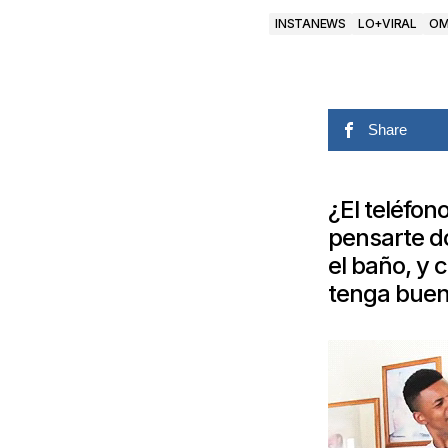
INSTANEWS
LO+VIRAL
O
Share
¿El teléfon
pensarte d
el baño, y
tenga buen