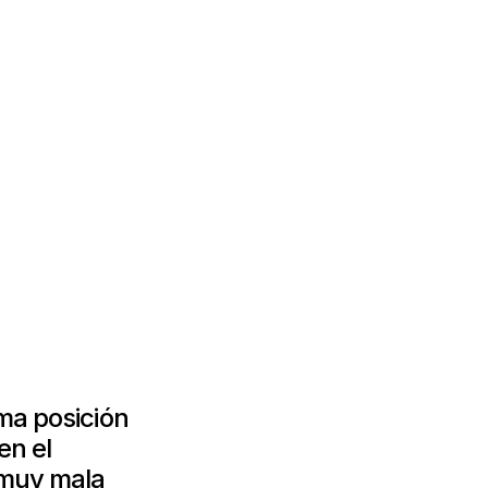
sma posición
en el
a muy mala