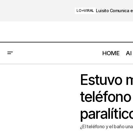
Luisito Comunica e
LO+VIRAL
HOME
AI
Estuvo m
teléfono
paralític
¿El teléfono y el baño un