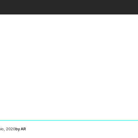
nio, 2020
by
AR